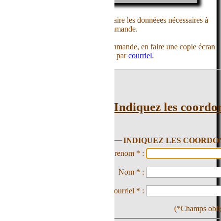
aire les donnéees nécessaires à
mmande.
mande, en faire une copie écran
r par
courriel
.
Indiquez les coordonnées suivantes :
INDIQUEZ LES COORDONNEES SUIVANTES :
renom * :
Nom * :
urriel * :
(*Champs obligatoires)