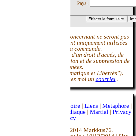
Pays :
Effacer le formulaire
Imprimer la commande
concernant ne seront pas
ont uniquement utilisées
 la commande.
d'un droit d'accés, de
tion et de suppression de
nnées.
rmatique et Libertés").
sez moi un
courriel
.
oire
|
Liens
|
Metaphore
|
diaque
|
Martial
|
Privacy
icy
-2014 Markkus76.