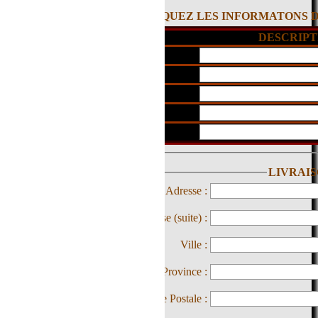
QUEZ LES INFORMATONS DE COMMANDE SUIVANTES
DESCRIPTION
LIVRAISON:
Adresse :
 (suite) :
Ville :
 Province :
 Postale :