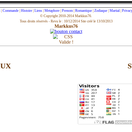
l
|
Commande
|
Histoire
|
Liens
|
Metaphore
|
Prenom
|
Romantique
|
Zodiaque
|
Martial
|
Privac
© Copyright 2010-2014 Markkus76.
Tous droits réservés - Revu le : 10/12/2014
Site créé le 13/10/2013
Markkus76
AUX
S