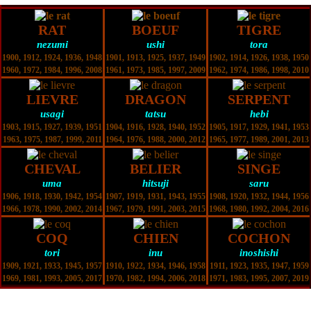
RAT
BOEUF
TIGRE
nezumi
ushi
tora
1900, 1912, 1924, 1936, 1948
1901, 1913, 1925, 1937, 1949
1902, 1914, 1926, 1938, 1950
1960, 1972, 1984, 1996, 2008
1961, 1973, 1985, 1997, 2009
1962, 1974, 1986, 1998, 2010
LIEVRE
DRAGON
SERPENT
usagi
tatsu
hebi
1903, 1915, 1927, 1939, 1951
1904, 1916, 1928, 1940, 1952
1905, 1917, 1929, 1941, 1953
1963, 1975, 1987, 1999, 2011
1964, 1976, 1988, 2000, 2012
1965, 1977, 1989, 2001, 2013
CHEVAL
BELIER
SINGE
uma
hitsuji
saru
1906, 1918, 1930, 1942, 1954
1907, 1919, 1931, 1943, 1955
1908, 1920, 1932, 1944, 1956
1966, 1978, 1990, 2002, 2014
1967, 1979, 1991, 2003, 2015
1968, 1980, 1992, 2004, 2016
COQ
CHIEN
COCHON
tori
inu
inoshishi
1909, 1921, 1933, 1945, 1957
1910, 1922, 1934, 1946, 1958
1911, 1923, 1935, 1947, 1959
1969, 1981, 1993, 2005, 2017
1970, 1982, 1994, 2006, 2018
1971, 1983, 1995, 2007, 2019