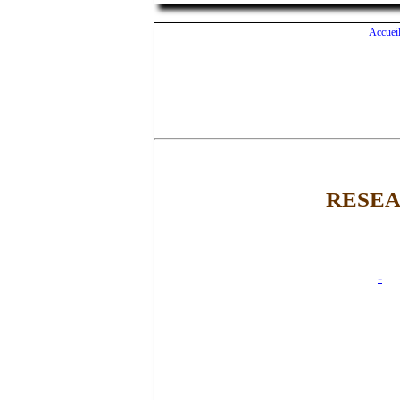
Accuei
RESE
-