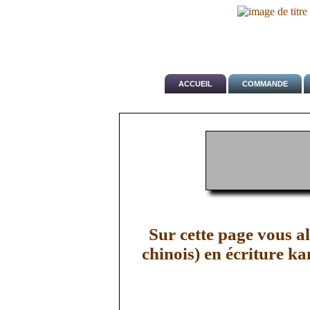
to
main
content
ACCUEIL
COMMANDE
Sur cette page vous a
chinois) en écriture ka